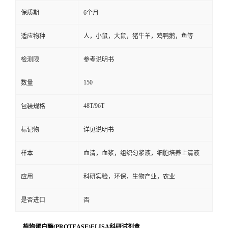
保质期
6个月
适应物种
人，小鼠，大鼠，猪牛羊，鸡鸭鹅，鱼等
检测限
参考说明书
150
数量
48T/96T
包装规格
标记物
详见说明书
样本
血清，血浆，组织匀浆液，细胞培养上清液
应用
科研实验，环保，生物产业，农业
是否进口
否
植物蛋白酶(PROTEASE)ELISA科研试剂盒