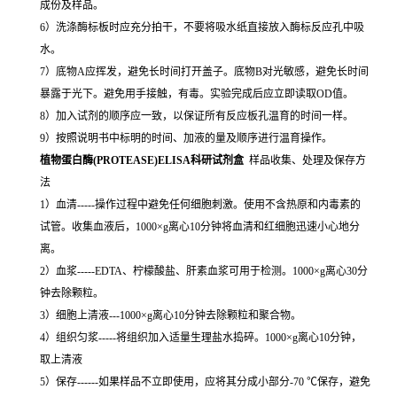
成份及样品。
6）洗涤酶标板时应充分拍干，不要将吸水纸直接放入酶标反应孔中吸
水。
7）底物A应挥发，避免长时间打开盖子。底物B对光敏感，避免长时间
暴露于光下。避免用手接触，有毒。实验完成后应立即读取OD值。
8）加入试剂的顺序应一致，以保证所有反应板孔温育的时间一样。
9）按照说明书中标明的时间、加液的量及顺序进行温育操作。
植物蛋白酶(PROTEASE)ELISA科研试剂盒
样品收集、处理及保存方
法
1）血清-----操作过程中避免任何细胞刺激。使用不含热原和内毒素的
试管。收集血液后，1000×g离心10分钟将血清和红细胞迅速小心地分
离。
2）血浆-----EDTA、柠檬酸盐、肝素血浆可用于检测。1000×g离心30分
钟去除颗粒。
3）细胞上清液---1000×g离心10分钟去除颗粒和聚合物。
4）组织匀浆-----将组织加入适量生理盐水捣碎。1000×g离心10分钟，
取上清液
5）保存------如果样品不立即使用，应将其分成小部分-70 ℃保存，避免