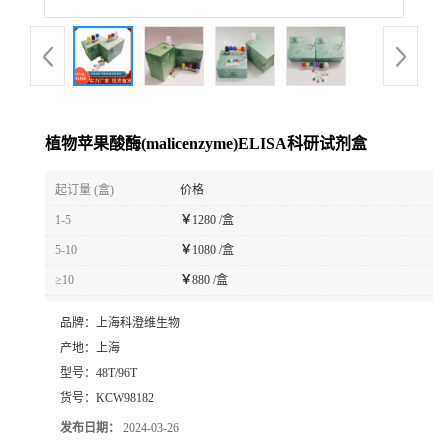
植物苹果酸酶(malicenzyme)ELISA科研试剂盒
起订量 (盒)
价格
1-5
￥
1280 /盒
5-10
￥
1080 /盒
≥10
￥
880 /盒
品牌：
上海科澄维生物
产地：
上海
型号：
48T/96T
货号：
KCW98182
发布日期：
2024-03-26