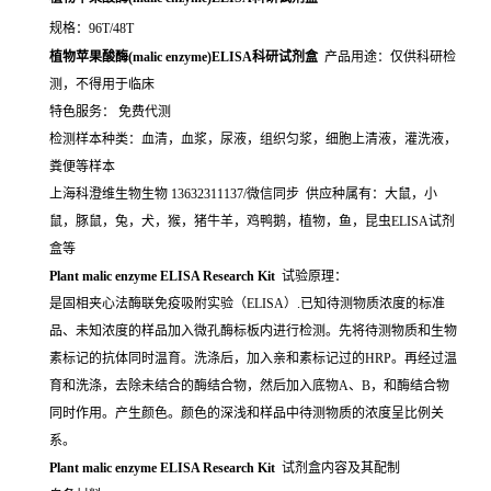
规格：96T/48T
植物苹果酸酶(malic enzyme)ELISA科研试剂盒
产品用途：仅供科研检
测，不得用于临床
特色服务： 免费代测
检测样本种类：血清，血浆，尿液，组织匀浆，细胞上清液，灌洗液，
粪便等样本
上海科澄维生物生物 13632311137/微信同步 供应种属有：大鼠，小
鼠，豚鼠，兔，犬，猴，猪牛羊，鸡鸭鹅，植物，鱼，昆虫ELISA试剂
盒等
Plant malic enzyme ELISA Research Kit
试验原理：
是固相夹心法酶联免疫吸附实验（ELISA）.已知待测物质浓度的标准
品、未知浓度的样品加入微孔酶标板内进行检测。先将待测物质和生物
素标记的抗体同时温育。洗涤后，加入亲和素标记过的HRP。再经过温
育和洗涤，去除未结合的酶结合物，然后加入底物A、B，和酶结合物
同时作用。产生颜色。颜色的深浅和样品中待测物质的浓度呈比例关
系。
Plant malic enzyme ELISA Research Kit
试剂盒内容及其配制