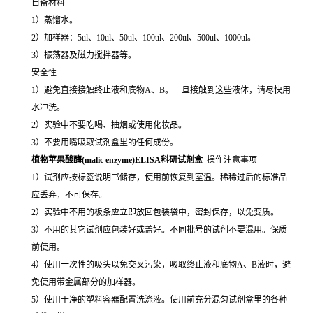
自备材料
1）蒸馏水。
2）加样器：5ul、10ul、50ul、100ul、200ul、500ul、1000ul。
3）振荡器及磁力搅拌器等。
安全性
1）避免直接接触终止液和底物A、B。一旦接触到这些液体，请尽快用
水冲洗。
2）实验中不要吃喝、抽烟或使用化妆品。
3）不要用嘴吸取试剂盒里的任何成份。
植物苹果酸酶(malic enzyme)ELISA科研试剂盒
操作注意事项
1）试剂应按标签说明书储存，使用前恢复到室温。稀稀过后的标准品
应丢弃，不可保存。
2）实验中不用的板条应立即放回包装袋中，密封保存，以免变质。
3）不用的其它试剂应包装好或盖好。不同批号的试剂不要混用。保质
前使用。
4）使用一次性的吸头以免交叉污染，吸取终止液和底物A、B液时，避
免使用带金属部分的加样器。
5）使用干净的塑料容器配置洗涤液。使用前充分混匀试剂盒里的各种