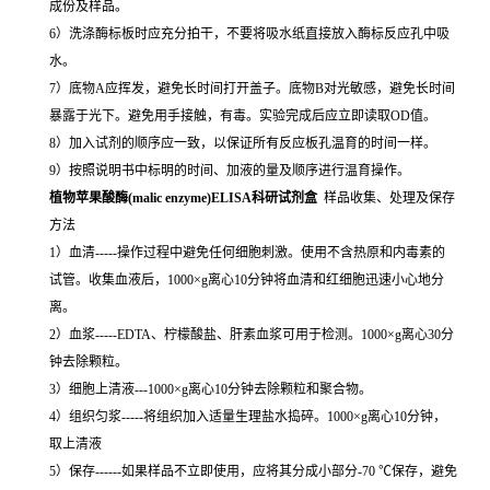
成份及样品。
6）洗涤酶标板时应充分拍干，不要将吸水纸直接放入酶标反应孔中吸
水。
7）底物A应挥发，避免长时间打开盖子。底物B对光敏感，避免长时间
暴露于光下。避免用手接触，有毒。实验完成后应立即读取OD值。
8）加入试剂的顺序应一致，以保证所有反应板孔温育的时间一样。
9）按照说明书中标明的时间、加液的量及顺序进行温育操作。
植物苹果酸酶(malic enzyme)ELISA科研试剂盒
样品收集、处理及保存
方法
1）血清-----操作过程中避免任何细胞刺激。使用不含热原和内毒素的
试管。收集血液后，1000×g离心10分钟将血清和红细胞迅速小心地分
离。
2）血浆-----EDTA、柠檬酸盐、肝素血浆可用于检测。1000×g离心30分
钟去除颗粒。
3）细胞上清液---1000×g离心10分钟去除颗粒和聚合物。
4）组织匀浆-----将组织加入适量生理盐水捣碎。1000×g离心10分钟，
取上清液
5）保存------如果样品不立即使用，应将其分成小部分-70 ℃保存，避免