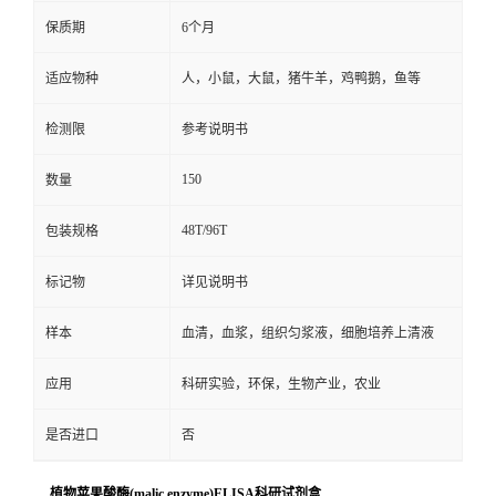
保质期
6个月
适应物种
人，小鼠，大鼠，猪牛羊，鸡鸭鹅，鱼等
检测限
参考说明书
150
数量
48T/96T
包装规格
标记物
详见说明书
样本
血清，血浆，组织匀浆液，细胞培养上清液
应用
科研实验，环保，生物产业，农业
是否进口
否
植物苹果酸酶(malic enzyme)ELISA科研试剂盒