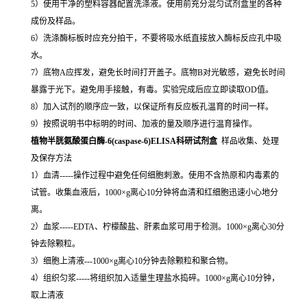
5）使用干净的塑料容器配置洗涤液。使用前充分混匀试剂盒里的各种
成份及样品。
6）洗涤酶标板时应充分拍干，不要将吸水纸直接放入酶标反应孔中吸
水。
7）底物A应挥发，避免长时间打开盖子。底物B对光敏感，避免长时间
暴露于光下。避免用手接触，有毒。实验完成后应立即读取OD值。
8）加入试剂的顺序应一致，以保证所有反应板孔温育的时间一样。
9）按照说明书中标明的时间、加液的量及顺序进行温育操作。
植物半胱氨酸蛋白酶-6(caspase-6)ELISA科研试剂盒
样品收集、处理
及保存方法
1）血清-----操作过程中避免任何细胞刺激。使用不含热原和内毒素的
试管。收集血液后，1000×g离心10分钟将血清和红细胞迅速小心地分
离。
2）血浆-----EDTA、柠檬酸盐、肝素血浆可用于检测。1000×g离心30分
钟去除颗粒。
3）细胞上清液---1000×g离心10分钟去除颗粒和聚合物。
4）组织匀浆-----将组织加入适量生理盐水捣碎。1000×g离心10分钟，
取上清液