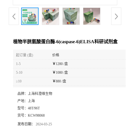
植物半胱氨酸蛋白酶-6(caspase-6)ELISA科研试剂盒
起订量 (盒)
价格
1-5
￥
1280 /盒
5-10
￥
1080 /盒
≥10
￥
880 /盒
品牌：
上海科澄维生物
产地：
上海
型号：
48T/96T
货号：
KCW98068
发布日期：
2024-03-25