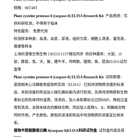
规格：96T/48T
Plant cysteine protease-6 (caspase-6) ELISA Research Kit
产品用途：仅
供科研检测，不得用于临床
特色服务： 免费代测
检测样本种类：血清，血浆，尿液，组织匀浆，细胞上清液，灌洗液，
粪便等样本
上海科澄维生物生物 13632311137/微信同步 供应种属有：大鼠，小
鼠，豚鼠，兔，犬，猴，猪牛羊，鸡鸭鹅，植物，鱼，昆虫ELISA试剂
盒等
Plant cysteine protease-6 (caspase-6) ELISA Research Kit
试验原理：
是固相夹心法酶联免疫吸附实验（ELISA）.已知待测物质浓度的标准
品、未知浓度的样品加入微孔酶标板内进行检测。先将待测物质和生物
素标记的抗体同时温育。洗涤后，加入亲和素标记过的HRP。再经过温
育和洗涤，去除未结合的酶结合物，然后加入底物A、B，和酶结合物
同时作用。产生颜色。颜色的深浅和样品中待测物质的浓度呈比例关
系。
植物半胱氨酸蛋白酶-6(caspase-6)ELISA科研试剂盒
试剂盒内容及其