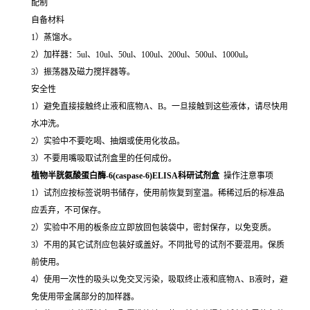
配制
自备材料
1）蒸馏水。
2）加样器：5ul、10ul、50ul、100ul、200ul、500ul、1000ul。
3）振荡器及磁力搅拌器等。
安全性
1）避免直接接触终止液和底物A、B。一旦接触到这些液体，请尽快用
水冲洗。
2）实验中不要吃喝、抽烟或使用化妆品。
3）不要用嘴吸取试剂盒里的任何成份。
植物半胱氨酸蛋白酶-6(caspase-6)ELISA科研试剂盒
操作注意事项
1）试剂应按标签说明书储存，使用前恢复到室温。稀稀过后的标准品
应丢弃，不可保存。
2）实验中不用的板条应立即放回包装袋中，密封保存，以免变质。
3）不用的其它试剂应包装好或盖好。不同批号的试剂不要混用。保质
前使用。
4）使用一次性的吸头以免交叉污染，吸取终止液和底物A、B液时，避
免使用带金属部分的加样器。