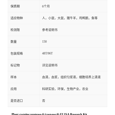
保质期
6个月
适应物种
人，小鼠，大鼠，猪牛羊，鸡鸭鹅，鱼等
检测限
参考说明书
150
数量
48T/96T
包装规格
标记物
详见说明书
样本
血清，血浆，组织匀浆液，细胞培养上清液
应用
科研实验，环保，生物产业，农业
是否进口
否
Plant cysteine protease-6 (caspase-6) ELISA Research Kit