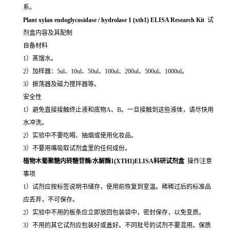
系。
Plant xylan endoglycosidase / hydrolase 1 (xth1) ELISA Research Kit
试
剂盒内容及其配制
自备材料
1）蒸馏水。
2）加样器：5ul、10ul、50ul、100ul、200ul、500ul、1000ul。
3）振荡器及磁力搅拌器等。
安全性
1）避免直接接触终止液和底物A、B。一旦接触到这些液体，请尽快用
水冲洗。
2）实验中不要吃喝、抽烟或使用化妆品。
3）不要用嘴吸取试剂盒里的任何成份。
植物木葡聚糖内转糖苷酶/水解酶1(XTH1)ELISA科研试剂盒
操作注意
事项
1）试剂应按标签说明书储存，使用前恢复到室温。稀稀过后的标准品
应丢弃，不可保存。
2）实验中不用的板条应立即放回包装袋中，密封保存，以免变质。
3）不用的其它试剂应包装好或盖好。不同批号的试剂不要混用。保质