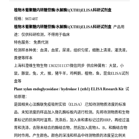
植物木葡聚糖内转糖苷酶/水解酶1(XTH1)ELISA科研试剂盒
规格：96T/48T
植物木葡聚糖内转糖苷酶/水解酶1(XTH1)ELISA科研试剂盒
产品用
途：仅供科研检测，不得用于临床
特色服务： 免费代测
检测样本种类：血清，血浆，尿液，组织匀浆，细胞上清液，灌洗液，
粪便等样本
上海科澄维生物生物 13632311137/微信同步 供应种属有：大鼠，小
鼠，豚鼠，兔，犬，猴，猪牛羊，鸡鸭鹅，植物，鱼，昆虫ELISA试剂
盒等
Plant xylan endoglycosidase / hydrolase 1 (xth1) ELISA Research Kit
试
验原理：
是固相夹心法酶联免疫吸附实验（ELISA）.已知待测物质浓度的标准
品、未知浓度的样品加入微孔酶标板内进行检测。先将待测物质和生物
素标记的抗体同时温育。洗涤后，加入亲和素标记过的HRP。再经过温
育和洗涤，去除未结合的酶结合物，然后加入底物A、B，和酶结合物
同时作用。产生颜色。颜色的深浅和样品中待测物质的浓度呈比例关