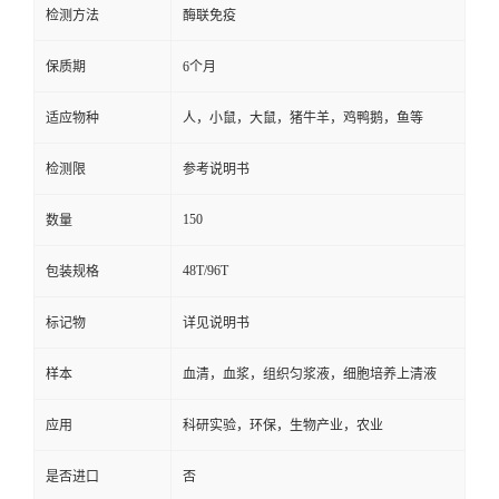
检测方法
酶联免疫
保质期
6个月
适应物种
人，小鼠，大鼠，猪牛羊，鸡鸭鹅，鱼等
检测限
参考说明书
150
数量
48T/96T
包装规格
标记物
详见说明书
样本
血清，血浆，组织匀浆液，细胞培养上清液
应用
科研实验，环保，生物产业，农业
是否进口
否