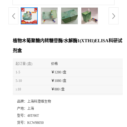
植物木葡聚糖内转糖苷酶/水解酶1(XTH1)ELISA科研试
剂盒
起订量 (盒)
价格
1-5
￥
1280 /盒
5-10
￥
1080 /盒
≥10
￥
880 /盒
品牌：
上海科澄维生物
产地：
上海
型号：
48T/96T
货号：
KCW98050