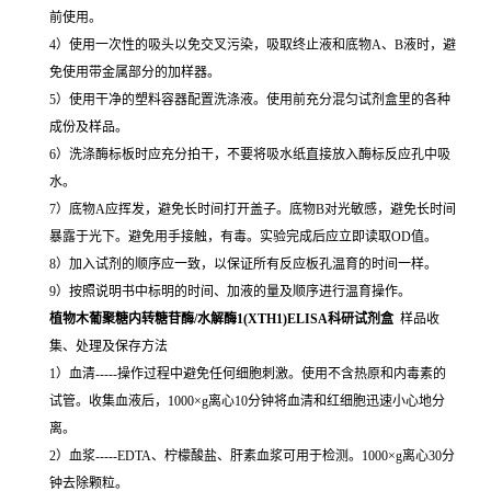
前使用。
4）使用一次性的吸头以免交叉污染，吸取终止液和底物A、B液时，避
免使用带金属部分的加样器。
5）使用干净的塑料容器配置洗涤液。使用前充分混匀试剂盒里的各种
成份及样品。
6）洗涤酶标板时应充分拍干，不要将吸水纸直接放入酶标反应孔中吸
水。
7）底物A应挥发，避免长时间打开盖子。底物B对光敏感，避免长时间
暴露于光下。避免用手接触，有毒。实验完成后应立即读取OD值。
8）加入试剂的顺序应一致，以保证所有反应板孔温育的时间一样。
9）按照说明书中标明的时间、加液的量及顺序进行温育操作。
植物木葡聚糖内转糖苷酶/水解酶1(XTH1)ELISA科研试剂盒
样品收
集、处理及保存方法
1）血清-----操作过程中避免任何细胞刺激。使用不含热原和内毒素的
试管。收集血液后，1000×g离心10分钟将血清和红细胞迅速小心地分
离。
2）血浆-----EDTA、柠檬酸盐、肝素血浆可用于检测。1000×g离心30分
钟去除颗粒。