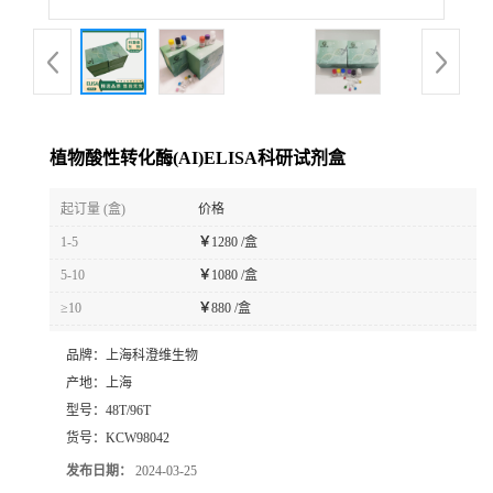
植物酸性转化酶(AI)ELISA科研试剂盒
起订量 (盒)
价格
1-5
￥
1280 /盒
5-10
￥
1080 /盒
≥10
￥
880 /盒
品牌：
上海科澄维生物
产地：
上海
型号：
48T/96T
货号：
KCW98042
发布日期：
2024-03-25