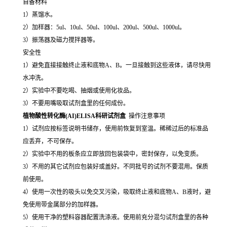
自备材料
1）蒸馏水。
2）加样器：5ul、10ul、50ul、100ul、200ul、500ul、1000ul。
3）振荡器及磁力搅拌器等。
安全性
1）避免直接接触终止液和底物A、B。一旦接触到这些液体，请尽快用
水冲洗。
2）实验中不要吃喝、抽烟或使用化妆品。
3）不要用嘴吸取试剂盒里的任何成份。
植物酸性转化酶(AI)ELISA科研试剂盒
操作注意事项
1）试剂应按标签说明书储存，使用前恢复到室温。稀稀过后的标准品
应丢弃，不可保存。
2）实验中不用的板条应立即放回包装袋中，密封保存，以免变质。
3）不用的其它试剂应包装好或盖好。不同批号的试剂不要混用。保质
前使用。
4）使用一次性的吸头以免交叉污染，吸取终止液和底物A、B液时，避
免使用带金属部分的加样器。
5）使用干净的塑料容器配置洗涤液。使用前充分混匀试剂盒里的各种