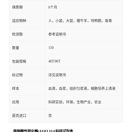
保质期
6个月
适应物种
人，小鼠，大鼠，猪牛羊，鸡鸭鹅，鱼等
检测限
参考说明书
150
数量
48T/96T
包装规格
标记物
详见说明书
样本
血清，血浆，组织匀浆液，细胞培养上清液
应用
科研实验，环保，生物产业，农业
是否进口
否
植物酸性转化酶(AI)ELISA科研试剂盒