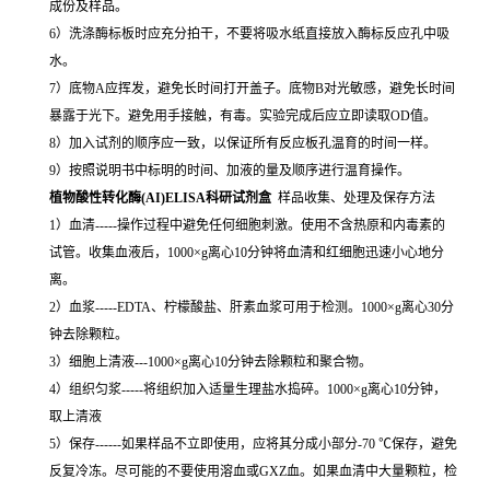
成份及样品。
6）洗涤酶标板时应充分拍干，不要将吸水纸直接放入酶标反应孔中吸
水。
7）底物A应挥发，避免长时间打开盖子。底物B对光敏感，避免长时间
暴露于光下。避免用手接触，有毒。实验完成后应立即读取OD值。
8）加入试剂的顺序应一致，以保证所有反应板孔温育的时间一样。
9）按照说明书中标明的时间、加液的量及顺序进行温育操作。
植物酸性转化酶(AI)ELISA科研试剂盒
样品收集、处理及保存方法
1）血清-----操作过程中避免任何细胞刺激。使用不含热原和内毒素的
试管。收集血液后，1000×g离心10分钟将血清和红细胞迅速小心地分
离。
2）血浆-----EDTA、柠檬酸盐、肝素血浆可用于检测。1000×g离心30分
钟去除颗粒。
3）细胞上清液---1000×g离心10分钟去除颗粒和聚合物。
4）组织匀浆-----将组织加入适量生理盐水捣碎。1000×g离心10分钟，
取上清液
5）保存------如果样品不立即使用，应将其分成小部分-70 ℃保存，避免
反复冷冻。尽可能的不要使用溶血或GXZ血。如果血清中大量颗粒，检