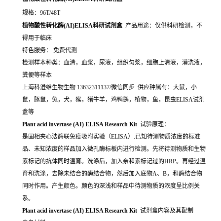
规格：96T/48T
植物酸性转化酶(AI)ELISA科研试剂盒
产品用途：仅供科研检测，不
得用于临床
特色服务： 免费代测
检测样本种类：血清，血浆，尿液，组织匀浆，细胞上清液，灌洗液，
粪便等样本
上海科澄维生物生物 13632311137/微信同步 供应种属有：大鼠，小
鼠，豚鼠，兔，犬，猴，猪牛羊，鸡鸭鹅，植物，鱼，昆虫ELISA试剂
盒等
Plant acid invertase (AI) ELISA Research Kit
试验原理：
是固相夹心法酶联免疫吸附实验（ELISA）.已知待测物质浓度的标准
品、未知浓度的样品加入微孔酶标板内进行检测。先将待测物质和生物
素标记的抗体同时温育。洗涤后，加入亲和素标记过的HRP。再经过温
育和洗涤，去除未结合的酶结合物，然后加入底物A、B，和酶结合物
同时作用。产生颜色。颜色的深浅和样品中待测物质的浓度呈比例关
系。
Plant acid invertase (AI) ELISA Research Kit
试剂盒内容及其配制