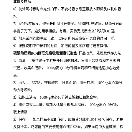
成份及样品。
6）洗涤酶标板时应充分拍干，不要将吸水纸直接放入酶标反应孔中吸
水。
7）底物A应挥发，避免长时间打开盖子。底物B对光敏感，避免长时间
暴露于光下。避免用手接触，有毒。实验完成后应立即读取OD值。
8）加入试剂的顺序应一致，以保证所有反应板孔温育的时间一样。
9）按照说明书中标明的时间、加液的量及顺序进行温育操作。
硫酸角质素(KS)酶联免疫吸附测定试剂盒
样品收集、处理及保存方法
1）血清-----操作过程中避免任何细胞刺激。使用不含热原和内毒素的
试管。收集血液后，1000×g离心10分钟将血清和红细胞迅速小心地分
离。
2）血浆-----EDTA、柠檬酸盐、肝素血浆可用于检测。1000×g离心30分
钟去除颗粒。
3）细胞上清液---1000×g离心10分钟去除颗粒和聚合物。
4）组织匀浆-----将组织加入适量生理盐水捣碎。1000×g离心10分钟，
取上清液
5）保存------如果样品不立即使用，应将其分成小部分-70 ℃保存，避免
反复冷冻。尽可能的不要使用溶血或GXZ血。如果血清中大量颗粒，检