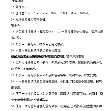
自备材料
1）蒸馏水。
2）加样器：5ul、10ul、50ul、100ul、200ul、500ul、1000ul。
3）振荡器及磁力搅拌器等。
安全性
1）避免直接接触终止液和底物A、B。一旦接触到这些液体，请尽快用
水冲洗。
2）实验中不要吃喝、抽烟或使用化妆品。
3）不要用嘴吸取试剂盒里的任何成份。
硫酸角质素(KS)酶联免疫吸附测定试剂盒
操作注意事项
1）试剂应按标签说明书储存，使用前恢复到室温。稀稀过后的标准品
应丢弃，不可保存。
2）实验中不用的板条应立即放回包装袋中，密封保存，以免变质。
3）不用的其它试剂应包装好或盖好。不同批号的试剂不要混用。保质
前使用。
4）使用一次性的吸头以免交叉污染，吸取终止液和底物A、B液时，避
免使用带金属部分的加样器。
5）使用干净的塑料容器配置洗涤液。使用前充分混匀试剂盒里的各种