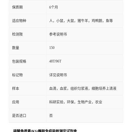
保质期
6个月
适应物种
人，小鼠，大鼠，猪牛羊，鸡鸭鹅，鱼等
检测限
参考说明书
150
数量
48T/96T
包装规格
标记物
详见说明书
样本
血清，血浆，组织匀浆液，细胞培养上清液
应用
科研实验，环保，生物产业，农业
是否进口
否
硫酸角质素(KS)酶联免疫吸附测定试剂盒