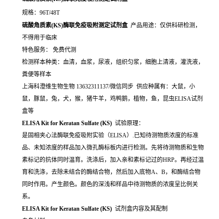
规格：96T/48T
硫酸角质素(KS)酶联免疫吸附测定试剂盒
产品用途：仅供科研检测，
不得用于临床
特色服务： 免费代测
检测样本种类：血清，血浆，尿液，组织匀浆，细胞上清液，灌洗液，
粪便等样本
上海科澄维生物生物 13632311137/微信同步 供应种属有：大鼠，小
鼠，豚鼠，兔，犬，猴，猪牛羊，鸡鸭鹅，植物，鱼，昆虫ELISA试剂
盒等
ELISA Kit for Keratan Sulfate (KS)
试验原理：
是固相夹心法酶联免疫吸附实验（ELISA）.已知待测物质浓度的标准
品、未知浓度的样品加入微孔酶标板内进行检测。先将待测物质和生物
素标记的抗体同时温育。洗涤后，加入亲和素标记过的HRP。再经过温
育和洗涤，去除未结合的酶结合物，然后加入底物A、B，和酶结合物
同时作用。产生颜色。颜色的深浅和样品中待测物质的浓度呈比例关
系。
ELISA Kit for Keratan Sulfate (KS)
试剂盒内容及其配制