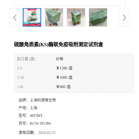
硫酸角质素(KS)酶联免疫吸附测定试剂盒
起订量 (盒)
价格
1-5
￥
1280 /盒
5-10
￥
1080 /盒
≥10
￥
880 /盒
品牌：
上海科澄维生物
产地：
上海
型号：
48T/96T
货号：
KCW-191384
发布日期：
2024-03-25