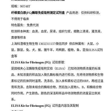
规格：96T/48T
纤维蛋白原(FG)酶联免疫吸附测定试剂盒
产品用途：仅供科研检测，
不得用于临床
特色服务： 免费代测
检测样本种类：血清，血浆，尿液，组织匀浆，细胞上清液，灌洗液，
粪便等样本
上海科澄维生物生物 13632311137/微信同步 供应种属有：大鼠，小
鼠，豚鼠，兔，犬，猴，猪牛羊，鸡鸭鹅，植物，鱼，昆虫ELISA试剂
盒等
ELISA Kit for Fibrinogen (FG)
试验原理：
是固相夹心法酶联免疫吸附实验（ELISA）.已知待测物质浓度的标准
品、未知浓度的样品加入微孔酶标板内进行检测。先将待测物质和生物
素标记的抗体同时温育。洗涤后，加入亲和素标记过的HRP。再经过温
育和洗涤，去除未结合的酶结合物，然后加入底物A、B，和酶结合物
同时作用。产生颜色。颜色的深浅和样品中待测物质的浓度呈比例关
系。
ELISA Kit for Fibrinogen (FG)
试剂盒内容及其配制