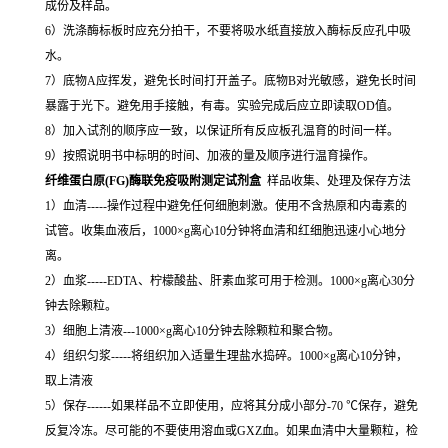
成份及样品。
6）洗涤酶标板时应充分拍干，不要将吸水纸直接放入酶标反应孔中吸
水。
7）底物A应挥发，避免长时间打开盖子。底物B对光敏感，避免长时间
暴露于光下。避免用手接触，有毒。实验完成后应立即读取OD值。
8）加入试剂的顺序应一致，以保证所有反应板孔温育的时间一样。
9）按照说明书中标明的时间、加液的量及顺序进行温育操作。
纤维蛋白原(FG)酶联免疫吸附测定试剂盒
样品收集、处理及保存方法
1）血清-----操作过程中避免任何细胞刺激。使用不含热原和内毒素的
试管。收集血液后，1000×g离心10分钟将血清和红细胞迅速小心地分
离。
2）血浆-----EDTA、柠檬酸盐、肝素血浆可用于检测。1000×g离心30分
钟去除颗粒。
3）细胞上清液---1000×g离心10分钟去除颗粒和聚合物。
4）组织匀浆-----将组织加入适量生理盐水捣碎。1000×g离心10分钟，
取上清液
5）保存------如果样品不立即使用，应将其分成小部分-70 ℃保存，避免
反复冷冻。尽可能的不要使用溶血或GXZ血。如果血清中大量颗粒，检