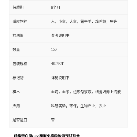
保质期
6个月
适应物种
人，小鼠，大鼠，猪牛羊，鸡鸭鹅，鱼等
检测限
参考说明书
150
数量
48T/96T
包装规格
标记物
详见说明书
样本
血清，血浆，组织匀浆液，细胞培养上清液
应用
科研实验，环保，生物产业，农业
是否进口
否
纤维蛋白原(FG)酶联免疫吸附测定试剂盒