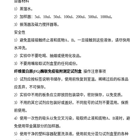
自备材料
1）蒸馏水。
2）加样器：5ul、10ul、50ul、100ul、200ul、500ul、1000ul。
3）振荡器及磁力搅拌器等。
安全性
1）避免直接接触终止液和底物A、B。一旦接触到这些液体，请尽快用
水冲洗。
2）实验中不要吃喝、抽烟或使用化妆品。
3）不要用嘴吸取试剂盒里的任何成份。
纤维蛋白原(FG)酶联免疫吸附测定试剂盒
操作注意事项
1）试剂应按标签说明书储存，使用前恢复到室温。稀稀过后的标准品
应丢弃，不可保存。
2）实验中不用的板条应立即放回包装袋中，密封保存，以免变质。
3）不用的其它试剂应包装好或盖好。不同批号的试剂不要混用。保质
前使用。
4）使用一次性的吸头以免交叉污染，吸取终止液和底物A、B液时，避
免使用带金属部分的加样器。
5）使用干净的塑料容器配置洗涤液。使用前充分混匀试剂盒里的各种