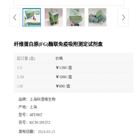
纤维蛋白原(FG)酶联免疫吸附测定试剂盒
起订量 (盒)
价格
1-5
￥
1280 /盒
5-10
￥
1080 /盒
≥10
￥
880 /盒
品牌：
上海科澄维生物
产地：
上海
型号：
48T/96T
货号：
KCW-191372
发布日期：
2024-03-25